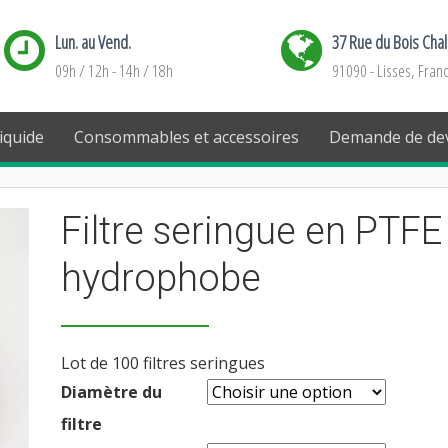
Lun. au Vend.
37 Rue du Bois Cha
09h / 12h - 14h / 18h
91090 - Lisses, Fran
iquide
Consommables et accessoires
Demande de dev
Filtre seringue en PTFE
hydrophobe
Lot de 100 filtres seringues
Diamètre du
filtre