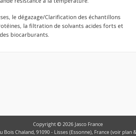
nde résistance à la température.
es, le dégazage/Clarification des échantillons
otéines, la filtration de solvants acides forts et
e des biocarburants.
Copyright © 2026
Jasco France
u Bois Chaland
, 91090 -
Lisses
(
Essonne
), France (
voir plan 