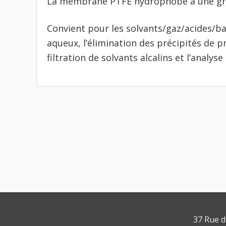
La membrane PTFE hydrophobe a une gra
Convient pour les solvants/gaz/acides/bas
aqueux, l’élimination des précipités de pr
filtration de solvants alcalins et l’analys
37 Rue d