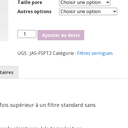
Taille pore
Autres options
quantité
Ajouter au devis
de
Filtre
UGS :
JAS-FSPT2
Catégorie :
Filtres seringues
seringue
en
PTFE
taires
hydrophobe
fois supérieur à un filtre standard sans