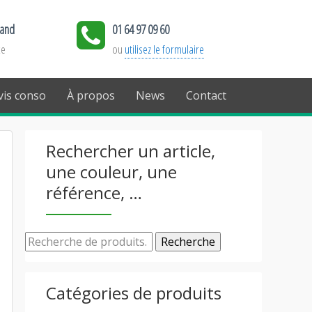
land
01 64 97 09 60
ce
ou
utilisez le formulaire
is conso
À propos
News
Contact
Rechercher un article,
une couleur, une
référence, …
Recherche
Catégories de produits