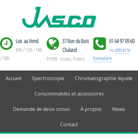
Lun. au Vend.
37 Rue du Bois
01 64 97 09 60
09h / 12h - 14h
Chaland
ou
utilisez le
/ 18h
formulaire
91090 - Lisses, France
Accueil
Spectroscopie
Chromatographie liquide
Consommables et accessoires
Demande de devis conso
À propos
News
Contact