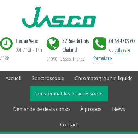
Lun. au Vend.
37 Rue du Bois
01 64 97 09 60
09h / 12h - 14h
Chaland
ou
utilisez le
/ 18h
formulaire
91090 - Lisses, France
Accueil
Spectroscopie
Chromatographie liquide
Consommables et accessoires
Demande de devis conso
À propos
News
Contact