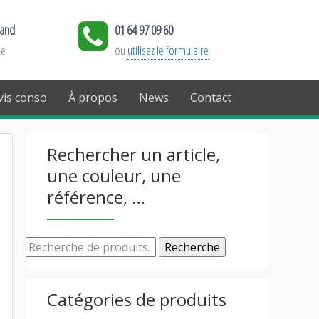
land
01 64 97 09 60
ce
ou
utilisez le formulaire
is conso
À propos
News
Contact
Rechercher un article,
une couleur, une
référence, …
Recherche
Catégories de produits