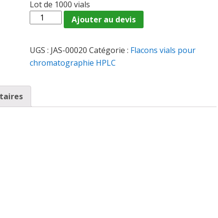
Lot de 1000 vials
quantité
Ajouter au devis
de
JAS-
UGS :
JAS-00020
Catégorie :
Flacons vials pour
00020
chromatographie HPLC
-
Vial
ND11
taires
à
col
à
pression
en
verre
transparent
2mL