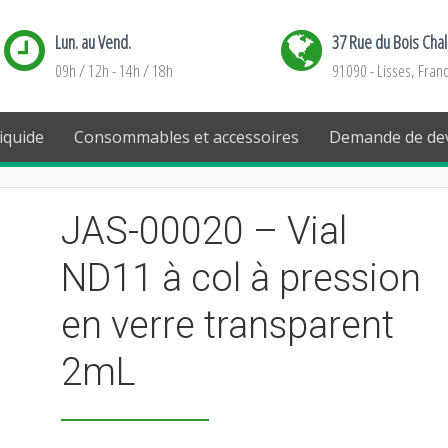
Lun. au Vend.
37 Rue du Bois Cha
09h / 12h - 14h / 18h
91090 - Lisses, Fran
iquide
Consommables et accessoires
Demande de dev
JAS-00020 – Vial
ND11 à col à pression
en verre transparent
2mL