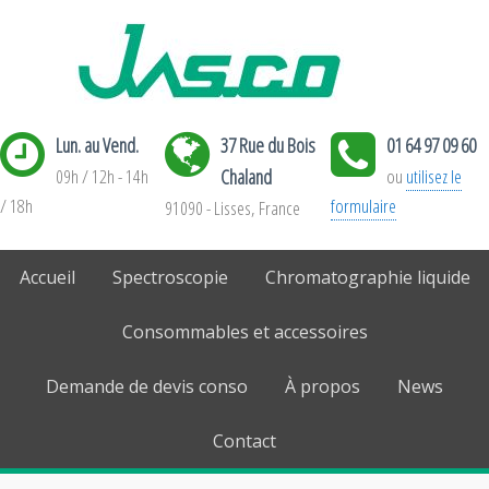
Lun. au Vend.
37 Rue du Bois
01 64 97 09 60
09h / 12h - 14h
Chaland
ou
utilisez le
/ 18h
formulaire
91090 - Lisses, France
Accueil
Spectroscopie
Chromatographie liquide
Consommables et accessoires
Demande de devis conso
À propos
News
Contact