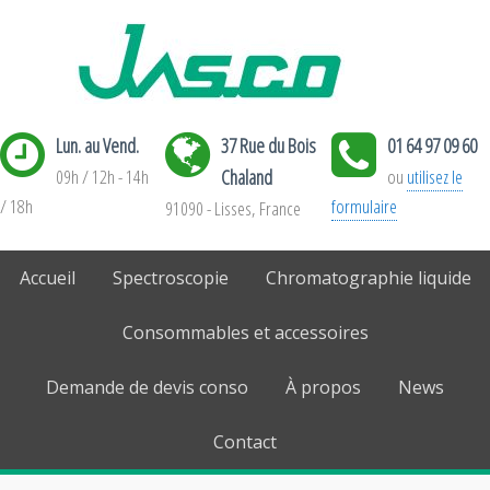
Lun. au Vend.
37 Rue du Bois
01 64 97 09 60
09h / 12h - 14h
Chaland
ou
utilisez le
/ 18h
formulaire
91090 - Lisses, France
Accueil
Spectroscopie
Chromatographie liquide
Consommables et accessoires
Demande de devis conso
À propos
News
Contact