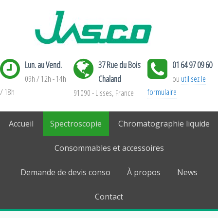
Lun. au Vend.
37 Rue du Bois
01 64 97 09 60
09h / 12h - 14h
Chaland
ou
utilisez le
/ 18h
formulaire
91090 - Lisses, France
Accueil
Spectroscopie
Chromatographie liquide
Consommables et accessoires
Demande de devis conso
À propos
News
Contact