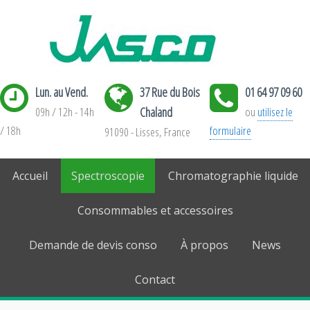
Lun. au Vend.
37 Rue du Bois
01 64 97 09 60
09h / 12h - 14h
Chaland
ou
utilisez le
/ 18h
formulaire
91090 - Lisses, France
Accueil
Spectroscopie
Chromatographie liquide
Consommables et accessoires
Demande de devis conso
À propos
News
Contact