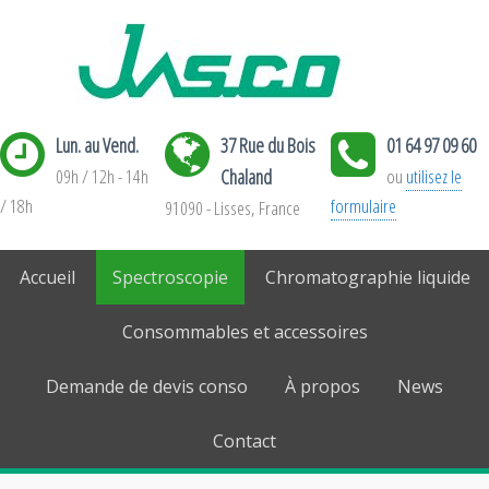
Lun. au Vend.
37 Rue du Bois
01 64 97 09 60
09h / 12h - 14h
Chaland
ou
utilisez le
/ 18h
formulaire
91090 - Lisses, France
Accueil
Spectroscopie
Chromatographie liquide
Consommables et accessoires
Demande de devis conso
À propos
News
Contact