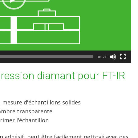
01:27
ression diamant pour FT-IR
a mesure d'échantillons solides
ambre transparente
imer l'échantillon
on adhésif, peut être facilement nettoyé avec des