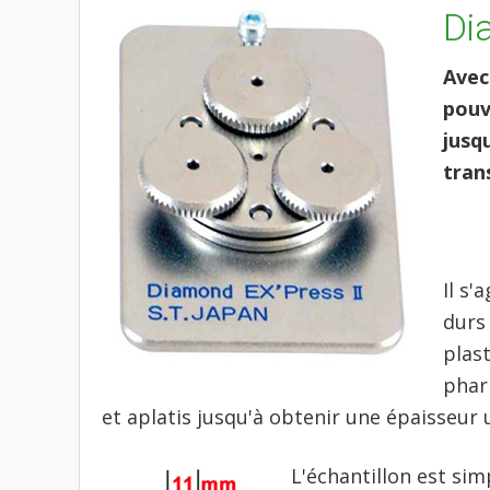
Di
Avec
pouv
jusq
tran
Il s'
durs 
plas
phar
et aplatis jusqu'à obtenir une épaisseur
L'échantillon est si