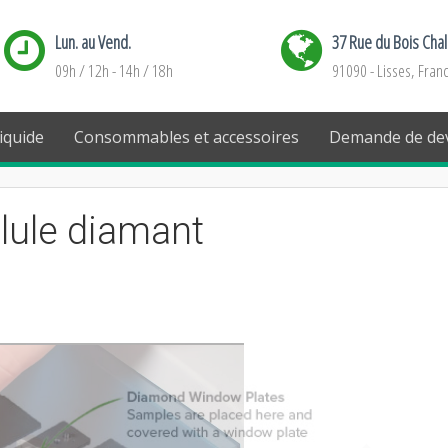
Lun. au Vend.
37 Rue du Bois Cha
09h / 12h - 14h / 18h
91090 - Lisses, Fran
iquide
Consommables et accessoires
Demande de dev
llule diamant