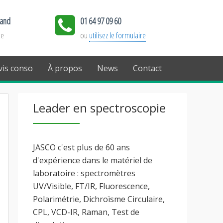
land
01 64 97 09 60
ce
ou
utilisez le formulaire
is conso
À propos
News
Contact
Leader en spectroscopie
JASCO c'est plus de 60 ans
d'expérience dans le matériel de
laboratoire : spectromètres
UV/Visible, FT/IR, Fluorescence,
Polarimétrie, Dichroïsme Circulaire,
CPL, VCD-IR, Raman, Test de