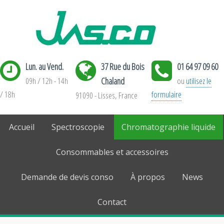
Lun. au Vend.
37 Rue du Bois
01 64 97 09 60
09h / 12h - 14h
Chaland
ou
utilisez le
/ 18h
formulaire
91090 - Lisses, France
Accueil
Spectroscopie
Chromatographie liquide
Consommables et accessoires
Demande de devis conso
À propos
News
Contact