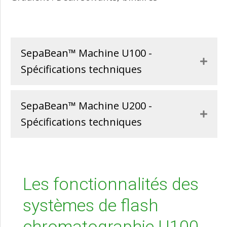
SepaBean™ Machine U100 -
Expa
Spécifications techniques
SepaBean™ Machine U200 -
Expa
Spécifications techniques
Les fonctionnalités des
systèmes de flash
chromatographie U100