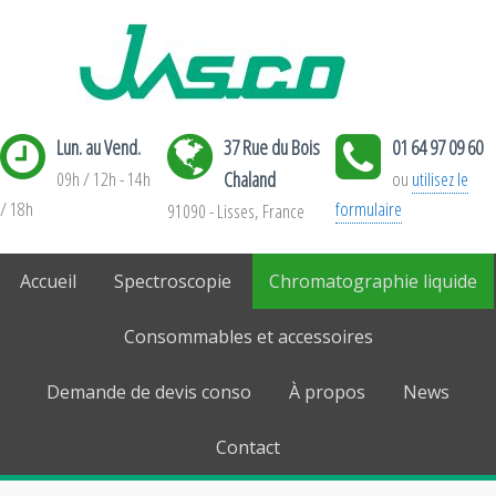
Lun. au Vend.
37 Rue du Bois
01 64 97 09 60
09h / 12h - 14h
Chaland
ou
utilisez le
/ 18h
formulaire
91090 - Lisses, France
Accueil
Spectroscopie
Chromatographie liquide
Consommables et accessoires
Demande de devis conso
À propos
News
Contact